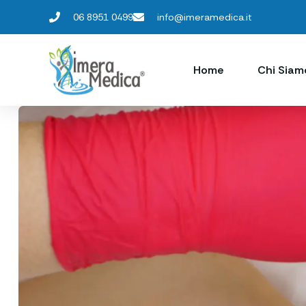
06 8951 0499
info@imeramedica.it
Home
Chi Siam