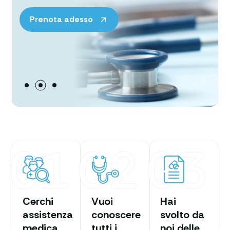
Prenota adesso
01
02
03
Cerchi
Vuoi
Hai
assistenza
conoscere
svolto da
medica
tutti i
noi delle