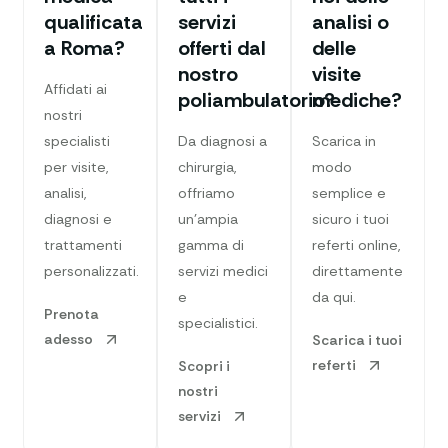
qualificata
servizi
analisi o
a Roma?
offerti dal
delle
nostro
visite
Affidati ai
poliambulatorio?
mediche?
nostri
specialisti
Da diagnosi a
Scarica in
per visite,
chirurgia,
modo
analisi,
offriamo
semplice e
diagnosi e
un’ampia
sicuro i tuoi
trattamenti
gamma di
referti online,
personalizzati.
servizi medici
direttamente
e
da qui.
Prenota
specialistici.
adesso
Scarica i tuoi
referti
Scopri i
nostri
servizi